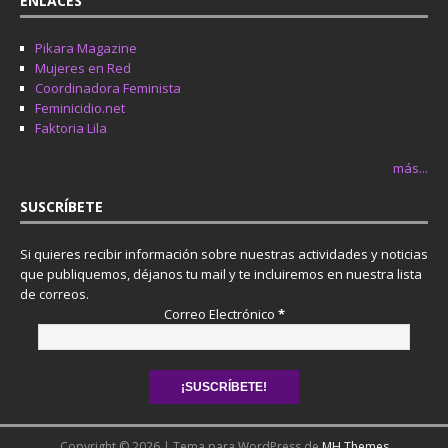
ENLACES
Pikara Magazine
Mujeres en Red
Coordinadora Feminista
Feminicidio.net
Faktoria Lila
más...
SUSCRÍBETE
Si quieres recibir información sobre nuestras actividades y noticias
que publiquemos, déjanos tu mail y te incluiremos en nuestra lista
de correos.
Correo Electrónico
*
Copyright © 2026 | Tema para WordPress de
MH Themes