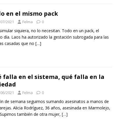
o en el mismo pack
/07/2021
Felma
0
isimular siquiera, no lo necesitan. Todo en un pack, el
 día. Laos ha autorizado la gestación subrogada para las
as casadas que no
[…]
 falla en el sistema, qué falla en la
iedad
/06/2021
Felma
0
 fin de semana seguimos sumando asesinatos a manos de
arejas. Alicia Rodríguez, 36 años, asesinada en Marmolejo,
 Supimos también de otra mujer,
[…]