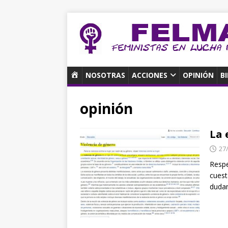
I
NOSOTRAS
ACCIONES
OPINIÓN
B
N
I
opinión
C
I
O
La 
27
Respe
cuest
duda