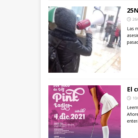
25N
26
Las m
asesi
pasad
El 
10
Leemo
Añore
ente