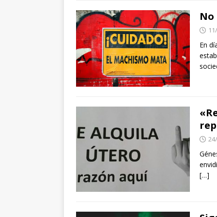
No 
11
En dí
estab
soci
«Re
rep
24
Génes
envid
[…]