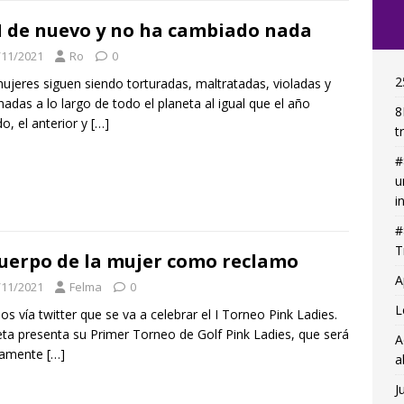
 de nuevo y no ha cambiado nada
/11/2021
Ro
0
2
ujeres siguen siendo torturadas, maltratadas, violadas y
nadas a lo largo de todo el planeta al igual que el año
8
o, el anterior y
[…]
t
#
u
i
#
T
cuerpo de la mujer como reclamo
A
/11/2021
Felma
0
L
s vía twitter que se va a celebrar el I Torneo Pink Ladies.
ta presenta su Primer Torneo de Golf Pink Ladies, que será
A
ramente
[…]
a
J