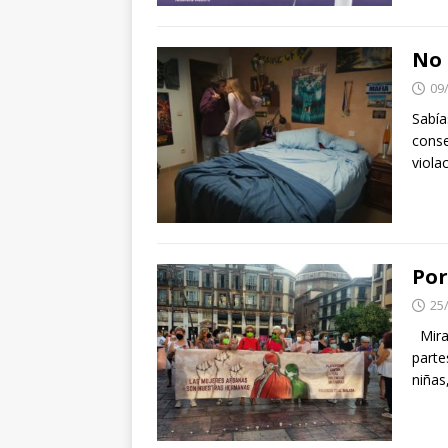
No 
09
Sabía
conse
viola
Por
25
Mira
parte
niñas