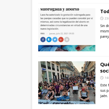
Tod
23
Sin d
mismo
parej
Qué
soc
14
Este
sus p
Jaén.