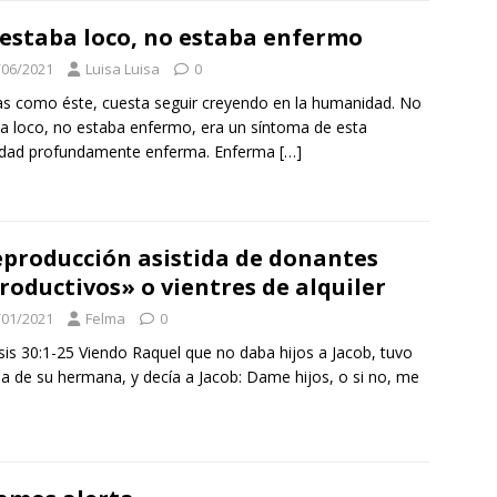
estaba loco, no estaba enfermo
/06/2021
Luisa Luisa
0
as como éste, cuesta seguir creyendo en la humanidad. No
a loco, no estaba enfermo, era un síntoma de esta
edad profundamente enferma. Enferma
[…]
producción asistida de donantes
roductivos» o vientres de alquiler
/01/2021
Felma
0
is 30:1-25 Viendo Raquel que no daba hijos a Jacob, tuvo
ia de su hermana, y decía a Jacob: Dame hijos, o si no, me