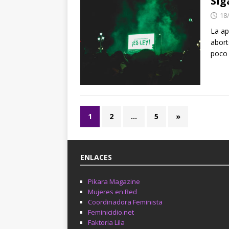
Sig
18
La ap
abort
poco
1
2
…
5
»
ENLACES
Pikara Magazine
Mujeres en Red
Coordinadora Feminista
Feminicidio.net
Faktoria Lila