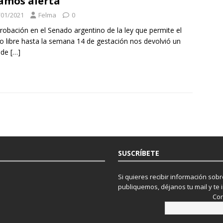
amos alerta
/01/2021
Felma
0
robación en el Senado argentino de la ley que permite el
o libre hasta la semana 14 de gestación nos devolvió un
 de
[…]
SUSCRÍBETE
Si quieres recibir información sob
publiquemos, déjanos tu mail y te 
Cor