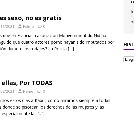
c
I
es sexo, no es gratis
«
/11/2021
Felma
0
s que en Francia la asociación Mouvemment du Nid ha
guido que cuatro actores porno hayan sido imputados por
HIS
ción durante los rodajes? La Policía
[…]
 ellas, Por TODAS
/08/2021
Reme
0
mos estos días a Kabul, como miramos siempre a todas
s donde se pisotean los derechos de las mujeres y las
, especialmente las
[…]