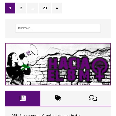
1
2
…
23
»
25N No seamos cómplices de asesinato