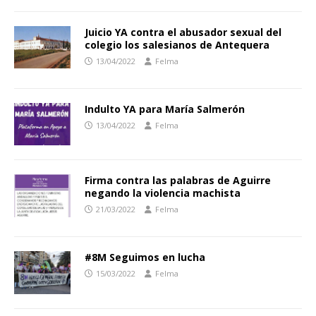
Juicio YA contra el abusador sexual del
colegio los salesianos de Antequera
13/04/2022
Felma
Indulto YA para María Salmerón
13/04/2022
Felma
Firma contra las palabras de Aguirre
negando la violencia machista
21/03/2022
Felma
#8M Seguimos en lucha
15/03/2022
Felma