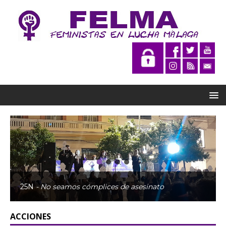
25N
- No seamos cómplices de asesinato
ACCIONES