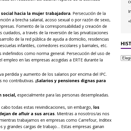
c
I
y social hacia la mujer trabajadora
. Persecución de la
ención a brecha salarial, acoso sexual o por razón de sexo,
«
empresas. Fomento de la corresponsabilidad y creación de
 cuidados, a través de la reversión de las privatizaciones
sarrollo de la red pública de ayuda a domicilio, residencias
HIS
cuelas infantiles, comedores escolares y barriales, etc.
os indefinidos como norma general. Persecución del uso de
del empleo en las empresas acogidas a ERTE durante la
va perdida y aumento de los salarios por encima del IPC.
s no contributivas.
¡Salarios y pensiones dignas para
 social,
especialmente para las personas desempleadas.
a cabo todas estas reivindicaciones, sin embargo,
los
ejan de afluir a sus arcas
. Mientras a nosotros/as nos
 Y mientras trabajamos en empresas como Carrefour, Inditex
sos y grandes cargas de trabajo… Estas empresas ganan