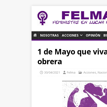
I
NOSOTRAS
ACCIONES
OPINIÓN
B
N
I
1 de Mayo que viva 
C
I
obrera
O
30/04/2021
Felma
Acciones
,
Nacio