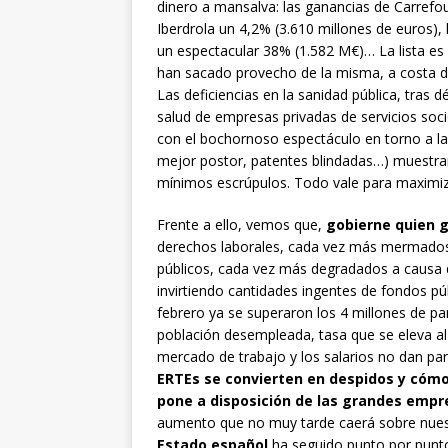
dinero a mansalva: las ganancias de Carrefo
Iberdrola un 4,2% (3.610 millones de euros),
un espectacular 38% (1.582 M€)… La lista es 
han sacado provecho de la misma, a costa d
Las deficiencias en la sanidad pública, tras 
salud de empresas privadas de servicios soci
con el bochornoso espectáculo en torno a la 
mejor postor, patentes blindadas…) muestran 
mínimos escrúpulos. Todo vale para maximizar
Frente a ello, vemos que,
gobierne quien 
derechos laborales, cada vez más mermados; e
públicos, cada vez más degradados a causa d
invirtiendo cantidades ingentes de fondos púb
febrero ya se superaron los 4 millones de p
población desempleada, tasa que se eleva al
mercado de trabajo y los salarios no dan par
ERTEs se convierten en despidos y cómo
pone a disposición de las grandes empr
aumento que no muy tarde caerá sobre nuest
Estado español
ha seguido punto por punto 