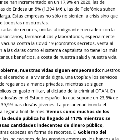
ur se han incrementado en un 17,9% en 2020, las de
 las de Endesa un 5% (1.394 M€ ), las de Telefónica suben
larga. Estas empresas no sólo no sienten la crisis sino que
e todos/as nosotros/as.
décadas de recortes, unidas al indignante mercadeo con la
osanitarios, farmacéuticas y laboratorios, especialmente
vacuna contra la Covid-19 (contratos secretos, venta al
a las claras como el sistema capitalista no tiene los más
 sus beneficios, a costa de nuestra salud y nuestra vida.
gobierne, nuestras vidas siguen empeorando
: nuestros
l derecho a la vivienda digna, una utopía; y los servicios
e regalarlos a manos privadas, mientras se siguen
licos en gasto militar, al dictado de la criminal OTAN. En
arados/as en el Estado español, lo que supone un 23,5% de
 39,9% para los/as jóvenes. La precariedad inunda el
a llegar a final de mes.
Vemos cómo muchos de los
 la deuda pública ha llegado al 117% mientras se
esas cantidades indecentes de dinero público
,
ras cabezas en forma de recortes. El
Gobierno del
las indicaciones de las grandes empresas, los bancos y la