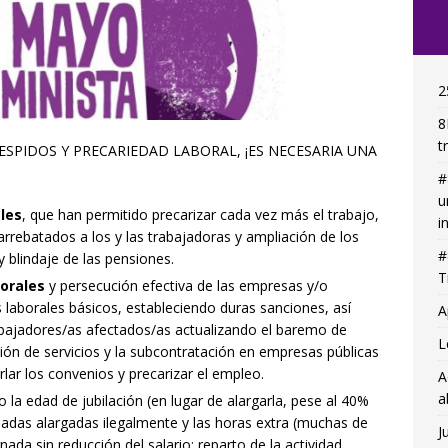
2
8
t
ESPIDOS Y PRECARIEDAD LABORAL, ¡ES NECESARIA UNA
#
u
les
, que han permitido precarizar cada vez más el trabajo,
i
rrebatados a los y las trabajadoras y ampliación de los
#
 blindaje de las pensiones.
T
orales
y persecución efectiva de las empresas y/o
 laborales básicos, estableciendo duras sanciones, así
A
bajadores/as afectados/as actualizando el baremo de
L
ción de servicios y la subcontratación en empresas públicas
ar los convenios y precarizar el empleo.
A
a
o la edad de jubilación (en lugar de alargarla, pese al 40%
nadas alargadas ilegalmente y las horas extra (muchas de
J
nada sin reducción del salario: reparto de la actividad