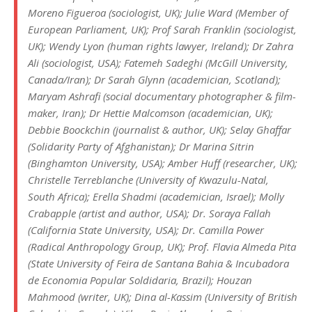
Moreno Figueroa (sociologist, UK); Julie Ward (Member of
European Parliament, UK); Prof Sarah Franklin (sociologist,
UK); Wendy Lyon (human rights lawyer, Ireland); Dr Zahra
Ali (sociologist, USA); Fatemeh Sadeghi (McGill University,
Canada/Iran); Dr Sarah Glynn (academician, Scotland);
Maryam Ashrafi (social documentary photographer & film-
maker, Iran); Dr Hettie Malcomson (academician, UK);
Debbie Boockchin (journalist & author, UK); Selay Ghaffar
(Solidarity Party of Afghanistan); Dr Marina Sitrin
(Binghamton University, USA); Amber Huff (researcher, UK);
Christelle Terreblanche (University of Kwazulu-Natal,
South Africa); Erella Shadmi (academician, Israel); Molly
Crabapple (artist and author, USA); Dr. Soraya Fallah
(California State University, USA); Dr. Camilla Power
(Radical Anthropology Group, UK); Prof. Flavia Almeda Pita
(State University of Feira de Santana Bahia & Incubadora
de Economia Popular Soldidaria, Brazil); Houzan
Mahmood (writer, UK); Dina al-Kassim (University of British