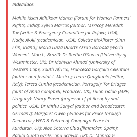
Individuos
:
Mahila Kisan Adhikaar Manch (Forum for Women Farmers‘
Rights, India); Sylvia Marcos (Author, Mexico); Meredith
Tax (writer & Emergency Committee for Rojava, USA);
Nadje Al-Ali (academician, USA); Collette McAllister (Sinn
Féin, Irland); Maria Luiza Duarte Azedo Barbosa (World
Women‘s March, Brazil); Dr Radha D’Souza (University of
Westminster, UK); Dr Mahvish Ahmad (University of
Western Cape, South Africa), Francesca Gargallo Celentani
(author and feminist, Mexico); Laura Quagliuolo (editor,
Italy); Teresa Cunha (academician, Portugal); Tor Bridges
(aunt of Anna Campbell, Producer, UK); Lilian Galan (MPP,
Uruguay); Nancy Fraser (professor of philosophy and
politics, USA); Dr Mithu Sanyal (author and broadcaster,
Germany); Margaret Owen (Widows for Peace through
Democracy WPD & Patron of Campaign Peace in
Kurdistan, UK); Alba Sotorra Clua (filmmaker, Spain);
Rahila Gupta (writer and activist, UK); Dr Mónica G