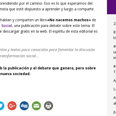
rendiendo por el camino. Eso es lo que esperamos del
ista que esté dispuesto a aprender y luego a compartir.
 hablan y comparten un libro
«No nacemos machos»
de
2
 Social
, una publicación para debatir sobre este tema. El
e descargar gratis en la web. El espíritu de esta editorial es
8
t
#
ntos y textos poco conocidos para fomentar la discusión
u
transformación social…
i
#
 la publicación y el debate que genera, pero sobre
T
 nueva sociedad.
A
L
A
a
J