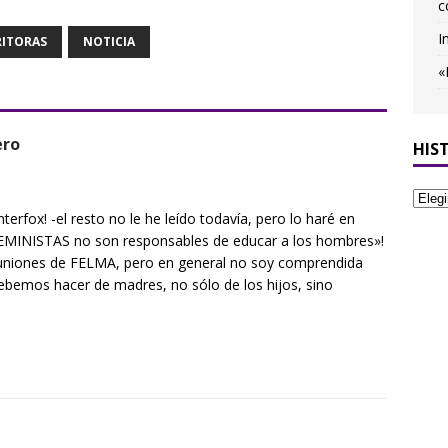
c
I
RITORAS
NOTICIA
«
ero
HIS
nterfox! -el resto no le he leído todavía, pero lo haré en
 FEMINISTAS no son responsables de educar a los hombres»!
euniones de FELMA, pero en general no soy comprendida
debemos hacer de madres, no sólo de los hijos, sino
.