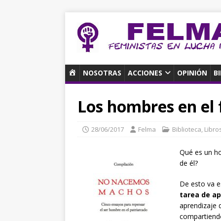
I
NOSOTRAS
ACCIONES
OPINIÓN
B
N
I
Los hombres en el
C
I
O
28/06/2017
Felma
Biblioteca
,
Libro
Qué es un h
de él?
De esto va e
tarea de ap
aprendizaje 
compartiendo