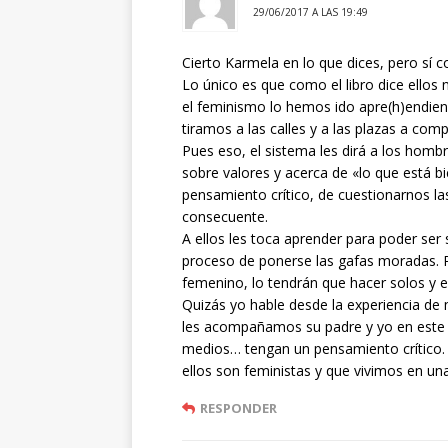
29/06/2017 A LAS 19:49
Cierto Karmela en lo que dices, pero sí
Lo único es que como el libro dice ellos
el feminismo lo hemos ido apre(h)endien
tiramos a las calles y a las plazas a compa
Pues eso, el sistema les dirá a los hom
sobre valores y acerca de «lo que está 
pensamiento crítico, de cuestionarnos la
consecuente.
A ellos les toca aprender para poder ser
proceso de ponerse las gafas moradas. Pe
femenino, lo tendrán que hacer solos y e
Quizás yo hable desde la experiencia de 
les acompañamos su padre y yo en este p
medios… tengan un pensamiento crítico. P
ellos son feministas y que vivimos en un
RESPONDER