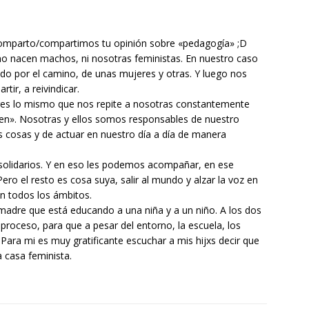
 comparto/compartimos tu opinión sobre «pedagogía» ;D
 no nacen machos, ni nosotras feministas. En nuestro caso
do por el camino, de unas mujeres y otras. Y luego nos
rtir, a reivindicar.
bres lo mismo que nos repite a nosotras constantemente
bien». Nosotras y ellos somos responsables de nuestro
s cosas y de actuar en nuestro día a día de manera
 solidarios. Y en eso les podemos acompañar, en ese
ro el resto es cosa suya, salir al mundo y alzar la voz en
n todos los ámbitos.
madre que está educando a una niña y a un niño. A los dos
roceso, para que a pesar del entorno, la escuela, los
ara mi es muy gratificante escuchar a mis hijxs decir que
a casa feminista.