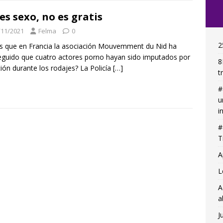
es sexo, no es gratis
/11/2021
Felma
0
2
s que en Francia la asociación Mouvemment du Nid ha
guido que cuatro actores porno hayan sido imputados por
8
ción durante los rodajes? La Policía
[…]
t
#
u
i
#
T
A
L
A
a
J