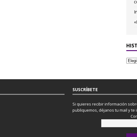
c
I
«
HIS
SUSCRÍBETE
Si quieres recibir información sob
publiquemos, déjanos tu mail y te 
Cor