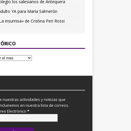
olegio los salesianos de Antequera
ndulto YA para María Salmerón
La insumisa» de Cristina Peri Rossi
TÓRICO
re nuestras actividades y noticias que
incluiremos en nuestra lista de correos.
reo Electrónico
*