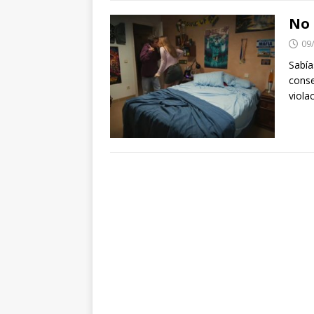
No 
09
Sabía
conse
viola