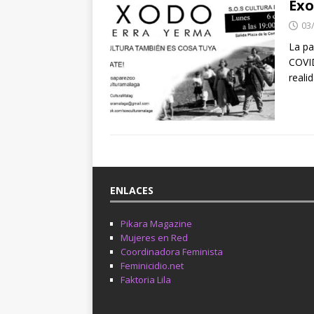
Éxo
03
La pa
COVID
reali
ENLACES
Pikara Magazine
Mujeres en Red
Coordinadora Feminista
Feminicidio.net
Faktoria Lila