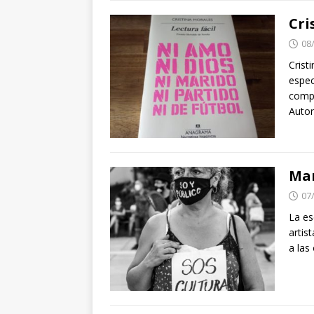
Cri
08
Crist
espec
compa
Auto
Man
07
La es
artis
a las