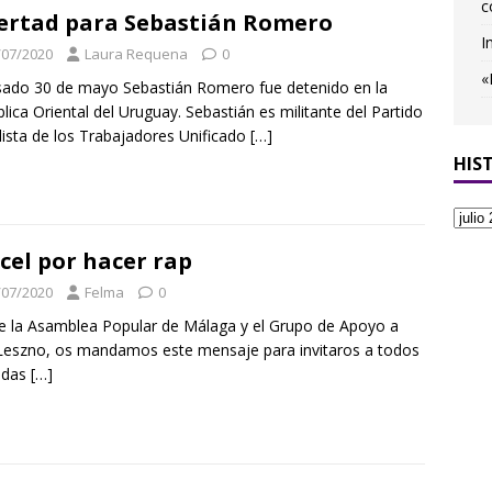
c
ertad para Sebastián Romero
I
/07/2020
Laura Requena
0
«
sado 30 de mayo Sebastián Romero fue detenido en la
lica Oriental del Uruguay. Sebastián es militante del Partido
lista de los Trabajadores Unificado
[…]
HIS
cel por hacer rap
/07/2020
Felma
0
 la Asamblea Popular de Málaga y el Grupo de Apoyo a
Leszno, os mandamos este mensaje para invitaros a todos
odas
[…]