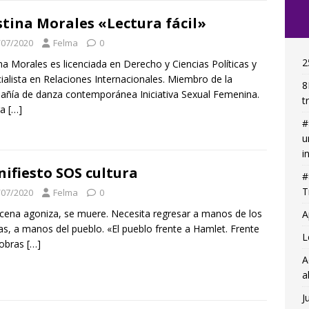
stina Morales «Lectura fácil»
/07/2020
Felma
0
2
ina Morales es licenciada en Derecho y Ciencias Políticas y
ialista en Relaciones Internacionales. Miembro de la
8
ñía de danza contemporánea Iniciativa Sexual Femenina.
t
ra
[…]
#
u
i
ifiesto SOS cultura
#
T
/07/2020
Felma
0
cena agoniza, se muere. Necesita regresar a manos de los
A
tas, a manos del pueblo. «El pueblo frente a Hamlet. Frente
L
 obras
[…]
A
a
J