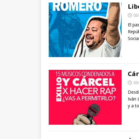
Lib
03
El pa
Repúb
Socia
Cár
03
Desde
Iván 
y a t