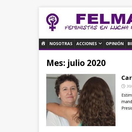
I
NOSOTRAS
ACCIONES
OPINIÓN
B
N
I
Mes:
julio 2020
C
I
O
Car
30
Estim
manda
Presi