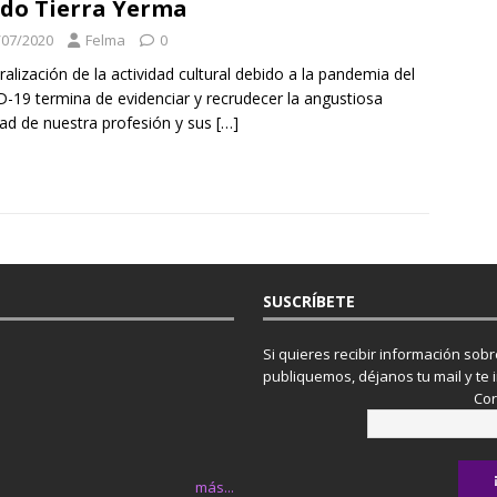
do Tierra Yerma
/07/2020
Felma
0
ralización de la actividad cultural debido a la pandemia del
-19 termina de evidenciar y recrudecer la angustiosa
dad de nuestra profesión y sus
[…]
SUSCRÍBETE
Si quieres recibir información sob
publiquemos, déjanos tu mail y te 
Cor
más...