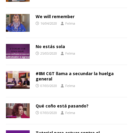
We will remember
16/04/2020
Felma
No estás sola
25/03/2020
Felma
#8M CGT llama a secundar la huelga
general
07/03/2020
Felma
Qué coño está pasando?
07/03/2020
Felma
Tutorial para actuar contra el