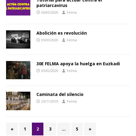
patriarcavirus
06/03/2020
Felma
Abolición es revolución
05/03/2020
Felma
30E FELMA apoya la huelga en Euzkadi
03/02/2020
Felma
Caminata del silencio
25/11/2019
Felma
«
1
2
3
…
5
»